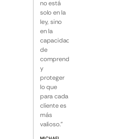
no está
solo en la
ley, sino
en la
capacidad
de
comprender
y
proteger
lo que
para cada
cliente es
más
valioso.”
MICHAEL