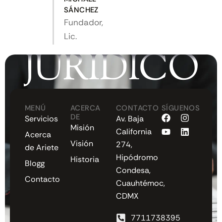
SÁNCHEZ
Fundador,
Lic.
JURÍDICO
MENÚ
ACERCA
CONTACTO
SÍGUENOS
F
Y
I
L
DE
Servicios
Av. Baja
a
o
n
i
Misión
California
c
u
s
n
Acerca
e
t
t
k
Visión
274,
de Ariete
b
u
a
e
Hipódromo
Historia
o
b
g
d
Blogg
o
e
r
i
Condesa,
k
a
n
Contacto
Cuauhtémoc,
m
CDMX
7711738395