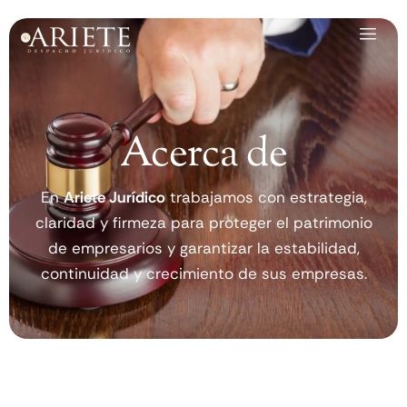
Ir
al
contenido
Acerca de
En
Ariete Jurídico
trabajamos con estrategia,
claridad y firmeza para proteger el patrimonio
de empresarios y garantizar la estabilidad,
continuidad y crecimiento de sus empresas.