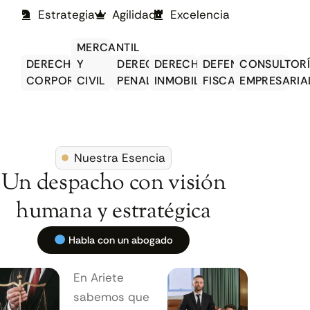
Estrategia
Agilidad
Excelencia
MERCANTIL
DERECHO
Y
DERECHO
DERECHO
DEFENSA
CONSULTOR
CORPORATIVO
CIVIL
PENAL
INMOBILIARIO
FISCAL
EMPRESARIA
Nuestra Esencia
Un despacho con visión
humana y estratégica
Habla con un abogado
En Ariete
sabemos que